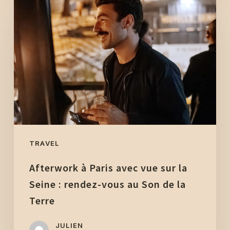
à
Paris
avec
vue
sur
la
Seine
:
rendez-
vous
TRAVEL
au
Afterwork à Paris avec vue sur la
Son
de
Seine : rendez-vous au Son de la
la
Terre
Terre
JULIEN