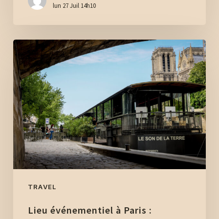
lun 27 Juil 14h10
Lieu
événementiel
à
Paris
:
privatisez
une
péniche
face
à
Notre-
TRAVEL
Dame
Lieu événementiel à Paris :