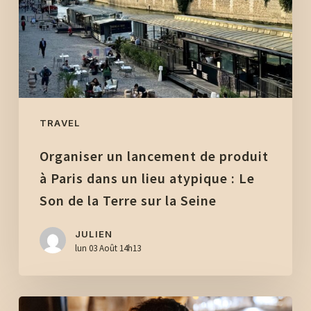
produit
à
Paris
dans
un
lieu
atypique
TRAVEL
:
Organiser un lancement de produit
Le
Son
à Paris dans un lieu atypique : Le
de
Son de la Terre sur la Seine
la
Terre
JULIEN
lun 03 Août 14h13
sur
la
Seine
Afterwork