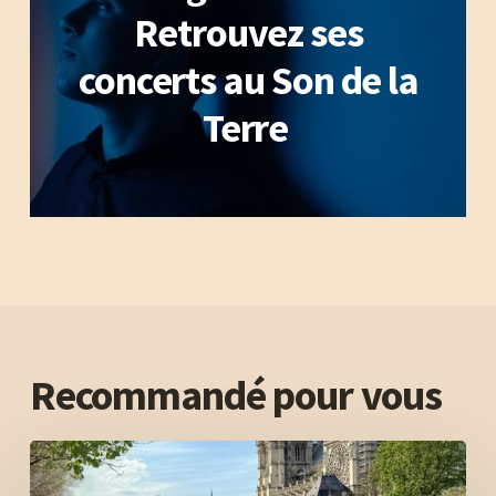
Retrouvez ses
concerts au Son de la
Terre
Recommandé pour vous
Organiser
un