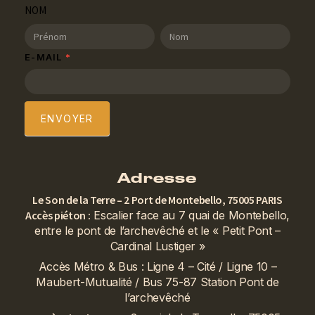
SDT
NOM
Newsletter
NOM
NOM
E-MAIL
*
ENVOYER
Adresse
Le Son de la Terre – 2 Port de Montebello, 75005 PARIS
Accès piéton :
Escalier face au 7 quai de Montebello,
entre le pont de l’archevêché et le « Petit Pont –
Cardinal Lustiger »
Accès Métro & Bus : Ligne 4 – Cité / Ligne 10 –
Maubert-Mutualité / Bus 75-87 Station Pont de
l’archevêché