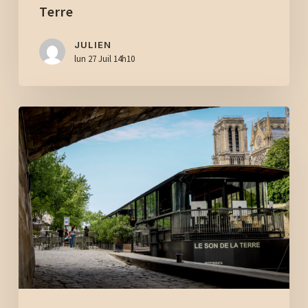
la
Terre
Terre
JULIEN
lun 27 Juil 14h10
Lieu
événementiel
à
Paris
:
privatisez
une
péniche
face
à
Notre-