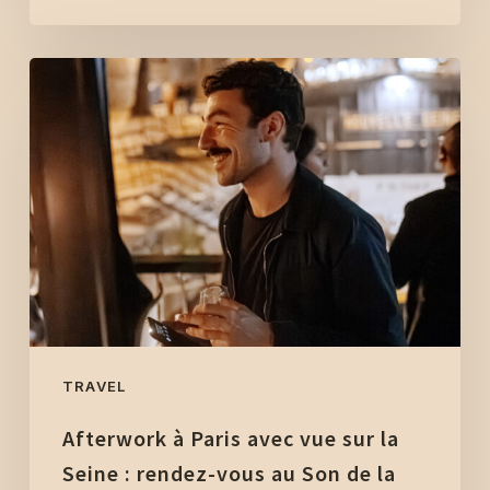
la
Seine
Afterwork
à
Paris
avec
vue
sur
la
Seine
:
rendez-
vous
TRAVEL
au
Afterwork à Paris avec vue sur la
Son
de
Seine : rendez-vous au Son de la