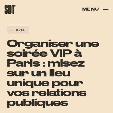
Skip
to
MENU
main
content
TRAVEL
Organiser une
soirée VIP à
Paris : misez
sur un lieu
unique pour
vos relations
publiques