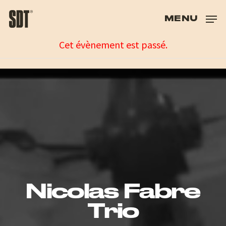
Skip
to
MENU
main
Cet évènement est passé.
content
Nicolas Fabre
Trio